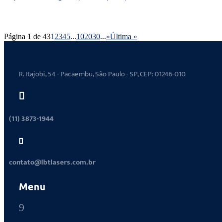
Página 1 de 43
1
2
3
4
5
...
10
20
30
...
»
Última »
R. Itajobi, 54 - Pacaembu, São Paulo - SP, CEP: 01246-010

(11) 3873-1944

contato@lbtlasers.com.br
Menu
9