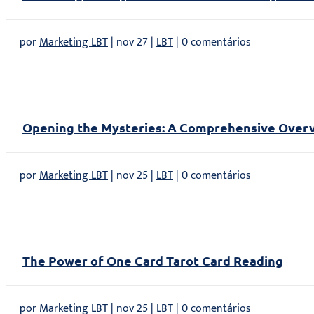
por
Marketing LBT
|
nov 27
|
LBT
| 0 comentários
Opening the Mysteries: A Comprehensive Overv
por
Marketing LBT
|
nov 25
|
LBT
| 0 comentários
The Power of One Card Tarot Card Reading
por
Marketing LBT
|
nov 25
|
LBT
| 0 comentários